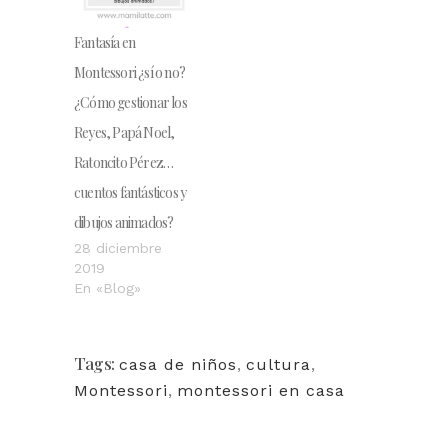
Fantasía en
Montessori ¿sí o no?
¿Cómo gestionar los
Reyes, Papá Noel,
Ratoncito Pérez…
cuentos fantásticos y
dibujos animados?
28 diciembre
2019
En «Blog»
Tags:
casa de niños
,
cultura
,
Montessori
,
montessori en casa