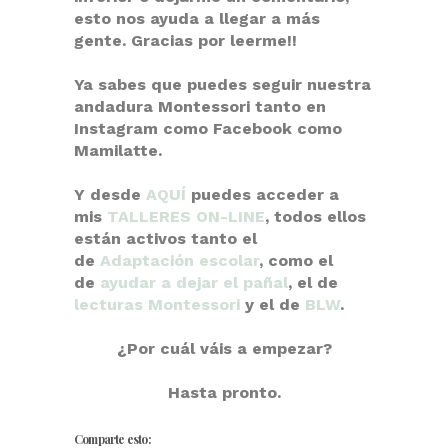
esto nos ayuda a llegar a más
gente. Gracias por leerme!!
Ya sabes que puedes seguir nuestra
andadura Montessori tanto en
Instagram como Facebook como
Mamilatte.
Y desde
AQUÍ
puedes acceder a
mis
TALLERES ON-LINE
, todos ellos
están activos tanto el
de
Adaptación escolar
, como el
de
ayudar a dejar el pañal
, el de
lecturas Montessori
y el de
BLW
.
¿Por cuál váis a empezar?
Hasta pronto.
Comparte esto: