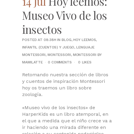
14 Jul
Hoy leemos:
Museo Vivo de los
insectos
POSTED AT 08:38H
IN
BLOG
,
HOY LEEMOS
,
INFANTIL (CUENTOS) Y JUEGO
,
LENGUAJE
MONTESSORI
,
MONTESSORI
,
MONTESSORI
BY
MAMILATTE
0 COMMENTS
0
LIKES
Retomando nuestra sección de libros
y cuentos de inspiración Montessori
hoy os traemos un libro sobre
zoología.
«Museo vivo de los insectos» de
HarperKids es un libro atemporal, en
el que a medida que el niño crece va a
ir haciendo una mirada diferente en
relación a su contenido pedagógico.