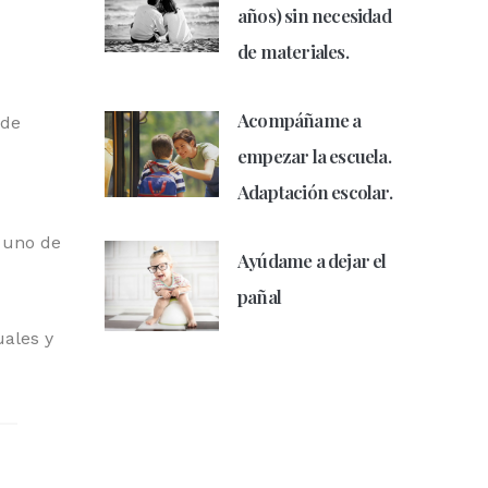
años) sin necesidad
de materiales.
Acompáñame a
 de
empezar la escuela.
Adaptación escolar.
 uno de
Ayúdame a dejar el
pañal
uales y