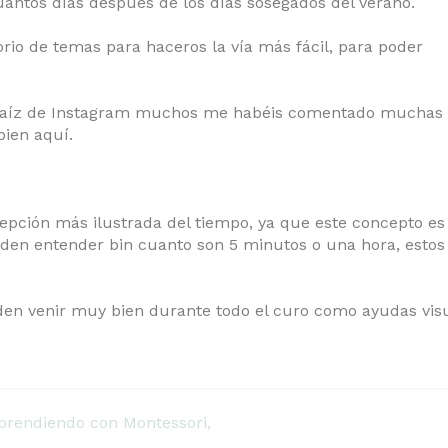
uantos días después de los días sosegados del verano.
rio de temas para haceros la vía más fácil, para poder
 raíz de Instagram muchos me habéis comentado muchas
ien aquí.
epción más ilustrada del tiempo, ya que este concepto es
eden entender bin cuanto son 5 minutos o una hora, estos
en venir muy bien durante todo el curo como ayudas vis
Aprendiendo con Montessori,