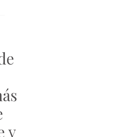
ude
más
e
e y