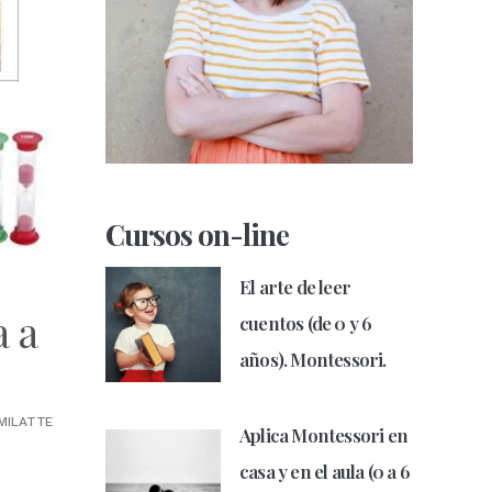
Cursos on-line
El arte de leer
a a
cuentos (de 0 y 6
años). Montessori.
MILATTE
Aplica Montessori en
casa y en el aula (0 a 6