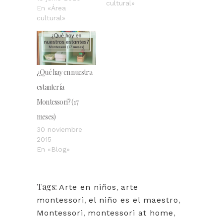
cultural»
En «Área
cultural»
¿Qué hay en nuestra
estantería
Montessori? (17
meses)
30 noviembre
2015
En «Blog»
Tags:
Arte en niños
,
arte
montessori
,
el niño es el maestro
,
Montessori
,
montessori at home
,