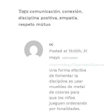
compartir
compartir
en
en
Twitter
Facebook
(Se
(Se
Tags:
comunicación
,
conexión
,
abre
abre
en
en
disciplina positiva
,
empatía
,
una
una
ventana
ventana
respeto mútuo
nueva)
nueva)
ec
Posted at 15:00h, 31
mayo
RESPONDER
marmataquillasmetalicas.es
Una forma efectiva
de fomentar la
disciplina es usar
muebles de metal
de colores para
que los niños
jueguen ordenando
por tonalidades.