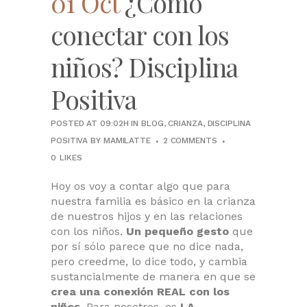
01 Oct
¿Cómo
conectar con los
niños? Disciplina
Positiva
POSTED AT 09:02H
IN
BLOG
,
CRIANZA
,
DISCIPLINA
POSITIVA
BY
MAMILATTE
2 COMMENTS
0
LIKES
Hoy os voy a contar algo que para
nuestra familia es básico en la crianza
de nuestros hijos y en las relaciones
con los niños.
Un pequeño gesto
que
por sí sólo parece que no dice nada,
pero creedme, lo dice todo, y cambia
sustancialmente de manera en que se
crea una conexión REAL con los
niños
. Para nosotros, es
LA