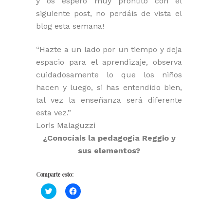
y os espero muy prontito con el
siguiente post, no perdáis de vista el
blog esta semana!
“Hazte a un lado por un tiempo y deja
espacio para el aprendizaje, observa
cuidadosamente lo que los niños
hacen y luego, si has entendido bien,
tal vez la enseñanza será diferente
esta vez.”
Loris Malaguzzi
¿Conocíais la pedagogía Reggio y
sus elementos?
Comparte esto:
Haz
Haz
clic
clic
para
para
compartir
compartir
en
en