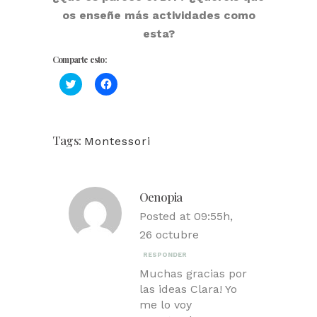
os enseñe más actividades como
esta?
Comparte esto:
Haz
Haz
clic
clic
para
para
compartir
compartir
en
en
Twitter
Facebook
(Se
(Se
Tags:
Montessori
abre
abre
en
en
una
una
ventana
ventana
nueva)
nueva)
Oenopia
Posted at 09:55h,
26 octubre
RESPONDER
Muchas gracias por
las ideas Clara! Yo
me lo voy