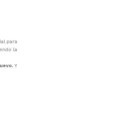
al para
endo la
huevo.
Y