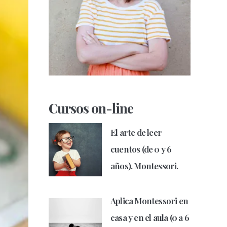
Cursos on-line
El arte de leer
cuentos (de 0 y 6
años). Montessori.
Aplica Montessori en
casa y en el aula (0 a 6