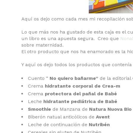
Aquí os dejo como cada mes mi recopilación so
Lo que más nos ha gustado de esta caja es el c
un libro es una apuesta segura. Creo que
Nona
sobre maternidad.
El otro producto que nos ha enamorado es la h
Y aquí os dejo todos los productos que contenía 
Cuento “
No quiero bañarme”
de la editoria
Crema
hidratante corporal de Crea-m
Crema
protectora del pañal de Babé
Leche
hidratante pediátrica de Babé
Smoothie
de Manzana de
Natura Nuova Bio
Biberón natual anticólicos de
Avent
Leche de continuación de
Nutribén
Cereales sin gluten de Nutribén