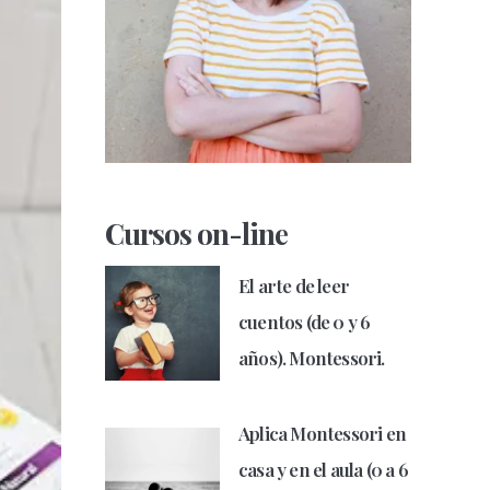
Cursos on-line
El arte de leer
cuentos (de 0 y 6
años). Montessori.
Aplica Montessori en
casa y en el aula (0 a 6