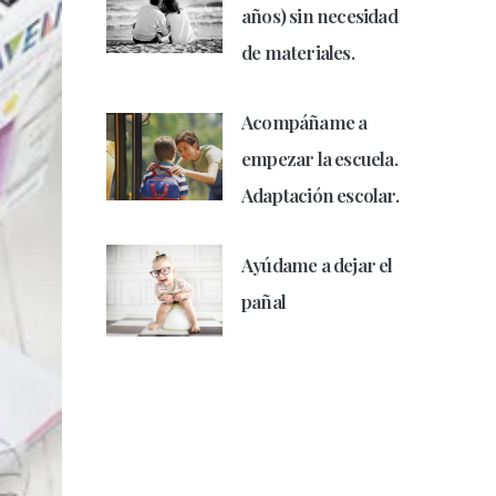
años) sin necesidad
de materiales.
Acompáñame a
empezar la escuela.
Adaptación escolar.
Ayúdame a dejar el
pañal