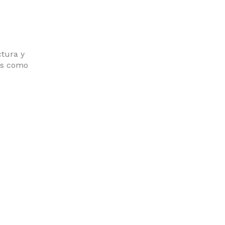
ctura y
es como