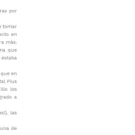
ras por
 y tomar
ecto en
ra más.
ona que
n estaba
 que en
al Pius
llo los
grado a
!), las
 una de