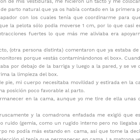
ojaron de mis vestiduras, me hicieron un tacto y me coloc
de parto natural que ya os había contado en la primera p
papador con los cuales tenía que coordinarme para qu
que la pelota sólo podia moverse 1 cm, por lo que casi e
ntracciones fuertes lo que más me aliviaba era apoyar
to, (otra persona distinta) comentaron que ya estaba de
 monitores porque «estás contaminándonos el box». Cuand
aba por debajo de la barriga y luego a la pared, y se ve
ima la limpieza del box.
e pie, mi cuerpo necesitaba movilidad y estirada en la c
a posición poco favorable al parto.
permanecer en la cama, aunque yo me tire de ella unas 
 bruscamente y la comadrona enfadada me exigió que es
ruido (gemia, como un rugido interno pero no llegaba a 
erpo no podía más estando en cama, así que tome la deci
 elección si tenía que permanecer en cama. La matrona ve