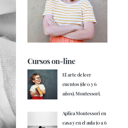
Cursos on-line
El arte de leer
cuentos (de 0 y 6
años). Montessori.
Aplica Montessori en
casa y en el aula (0 a 6