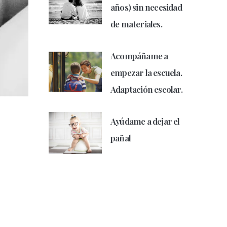
años) sin necesidad
de materiales.
Acompáñame a
empezar la escuela.
Adaptación escolar.
Ayúdame a dejar el
pañal