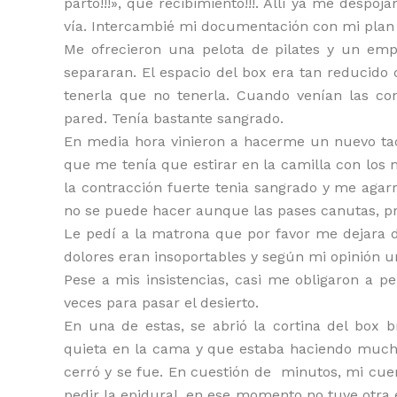
parto!!!», qué recibimiento!!!. Allí ya me desp
vía. Intercambié mi documentación con mi plan 
Me ofrecieron una pelota de pilates y un em
separaran. El espacio del box era tan reducido 
tenerla que no tenerla. Cuando venían las co
pared. Tenía bastante sangrado.
En media hora vinieron a hacerme un nuevo tac
que me tenía que estirar en la camilla con los
la contracción fuerte tenia sangrado y me agarr
no se puede hacer aunque las pases canutas, pr
Le pedí a la matrona que por favor me dejara d
dolores eran insoportables y según mi opinión un
Pese a mis insistencias, casi me obligaron a 
veces para pasar el desierto.
En una de estas, se abrió la cortina del box
quieta en la cama y que estaba haciendo mucho 
cerró y se fue. En cuestión de minutos, mi cu
pedir la epidural, en ese momento no tuve otra