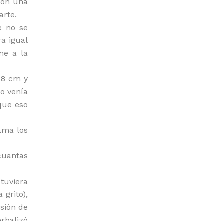
aron una
arte.
e no se
ra igual
me a la
 8 cm y
o venía
 que eso
ama los
cuantas
tuviera
grito),
sión de
rbalizó