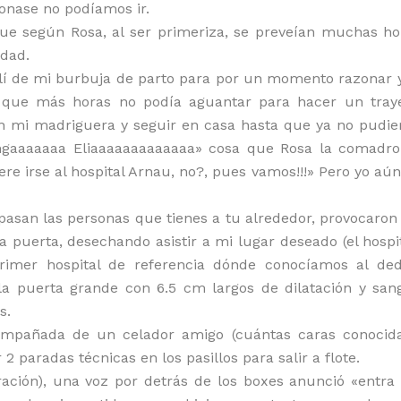
onase no podíamos ir.
que según Rosa, al ser primeriza, se preveían muchas ho
idad.
, salí de mi burbuja de parto para por un momento razonar
 que más horas no podía aguantar para hacer un tray
en mi madriguera y seguir en casa hasta que ya no pudie
engaaaaaaa Eliaaaaaaaaaaaaa» cosa que Rosa la comadr
re irse al hospital Arnau, no?, pues vamos!!!» Pero yo aú
asan las personas que tienes a tu alrededor, provocaron
puerta, desechando asistir a mi lugar deseado (el hospit
primer hospital de referencia dónde conocíamos al dedi
 la puerta grande con 6.5 cm largos de dilatación y san
s.
mpañada de un celador amigo (cuántas caras conocidas
 paradas técnicas en los pasillos para salir a flote.
ración), una voz por detrás de los boxes anunció «entra