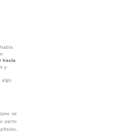
 había
ar
r hacia
s y
 algo
ipes se
o parto
pitales,