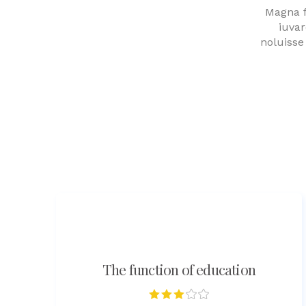
Magna fa
iuva
noluisse
The function of education