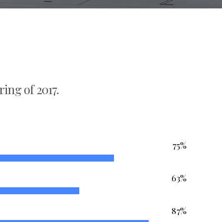
ing of 2017.
75
%
63
%
87
%