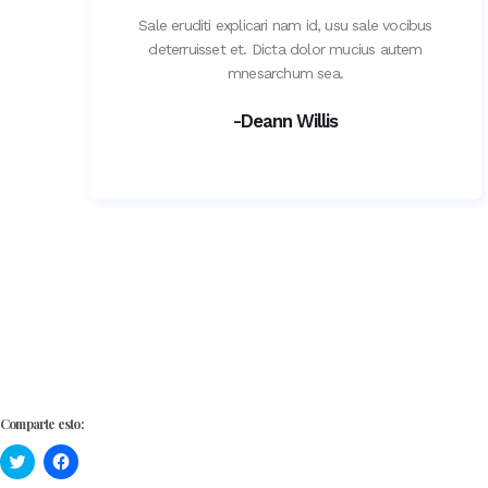
Sale eruditi explicari nam id, usu sale vocibus
deterruisset et. Dicta dolor mucius autem
mnesarchum sea.
-Deann Willis
Comparte esto:
Haz
Haz
clic
clic
para
para