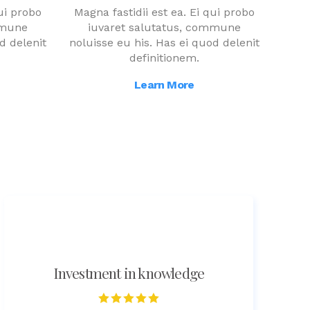
qui probo
Magna fastidii est ea. Ei qui probo
mmune
iuvaret salutatus, commune
d delenit
noluisse eu his. Has ei quod delenit
definitionem.
Learn More
Investment in knowledge